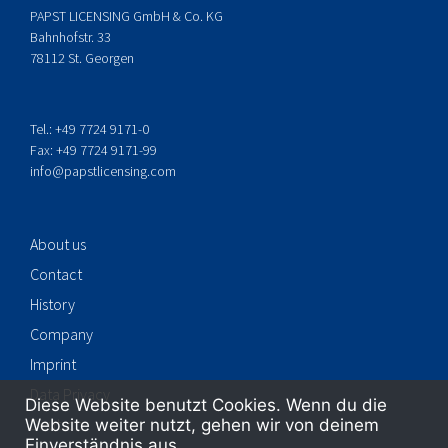
PAPST LICENSING GmbH & Co. KG
Bahnhofstr. 33
78112 St. Georgen
Tel.: +49 7724 9171-0
Fax: +49 7724 9171-99
info@papstlicensing.com
About us
Contact
History
Company
Imprint
Data Privacy
Diese Website benutzt Cookies. Wenn du die
Deutsch
Website weiter nutzt, gehen wir von deinem
Einverständnis aus.