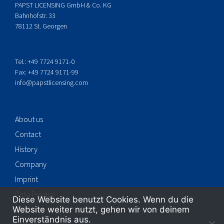
PAPST LICENSING GmbH & Co. KG
Bahnhofstr. 33
78112 St. Georgen
Tel.: +49 7724 9171-0
Fax: +49 7724 9171-99
info@papstlicensing.com
About us
Contact
History
Company
Imprint
Data Privacy
Diese Website benutzt Cookies. Wenn du die
Deutsch
Website weiter nutzt, gehen wir von deinem
Einverständnis aus.