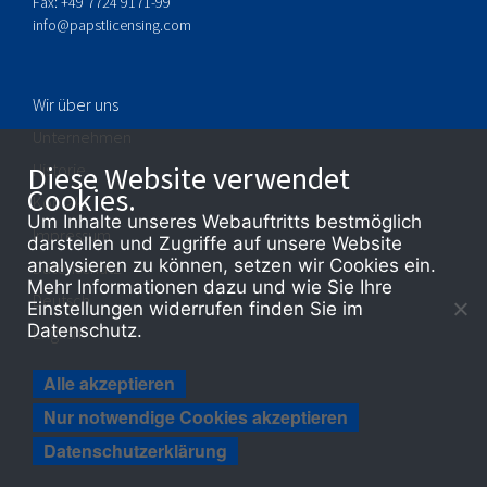
Fax: +49 7724 9171-99
info@papstlicensing.com
Wir über uns
Unternehmen
Historie
Diese Website verwendet
Cookies.
Kontakt
Um Inhalte unseres Webauftritts bestmöglich
Impressum
darstellen und Zugriffe auf unsere Website
analysieren zu können, setzen wir Cookies ein.
Datenschutz
Mehr Informationen dazu und wie Sie Ihre
Deutsch
Einstellungen widerrufen finden Sie im
Datenschutz.
English
Alle akzeptieren
Nur notwendige Cookies akzeptieren
Datenschutzerklärung